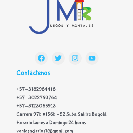
Contáctenos
+57-3182984418
+57-3022793764
+57-3123065913
Carrera 97b #156b – 52 Suba Salitre Bogotá
Horario Lunes a Domingo 24 horas
ventasaciertos1@gmail.com